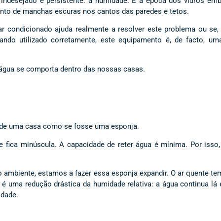
e indesejado e persistente: a humidade. É a época dos vidros em
ento de manchas escuras nos cantos das paredes e tetos.
r condicionado ajuda realmente a resolver este problema ou se, 
ando utilizado corretamente, este equipamento é, de facto, uma
 água se comporta dentro das nossas casas.
ar de uma casa como se fosse uma esponja.
 e fica minúscula. A capacidade de reter água é mínima. Por isso,
 ambiente, estamos a fazer essa esponja expandir. O ar quente te
 é uma redução drástica da humidade relativa: a água continua lá
idade.