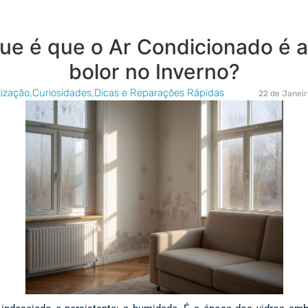
rque é que o Ar Condicionado é 
bolor no Inverno?
tização
,
Curiosidades
,
Dicas e Reparações Rápidas
22 de Janeir