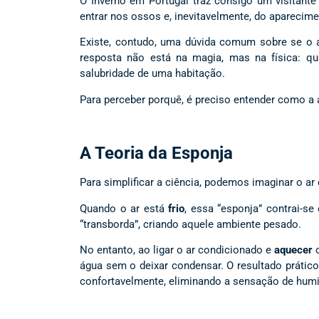
O Inverno em Portugal traz consigo um visitant
entrar nos ossos e, inevitavelmente, do aparecim
Existe, contudo, uma dúvida comum sobre se o a
resposta não está na magia, mas na física: qu
salubridade de uma habitação.
Para perceber porquê, é preciso entender como a
A Teoria da Esponja
Para simplificar a ciência, podemos imaginar o 
Quando o ar está
frio
, essa “esponja” contrai-se
“transborda”, criando aquele ambiente pesado.
No entanto, ao ligar o ar condicionado e
aquecer
o
água sem o deixar condensar. O resultado prático
confortavelmente, eliminando a sensação de hum